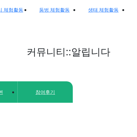
리 체험활동
둠벙 체험활동
생태 체험활동
커뮤니티::알립니다
변
참여후기