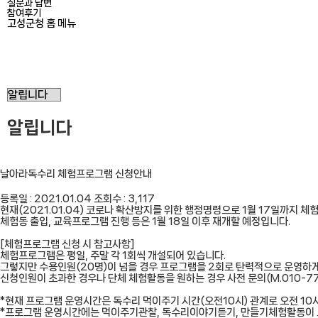
질문과 답변
참여후기
고성군청
홈
메뉴
커뮤니티::알립니다
알립니다
날아라독수리 체험프로그램 신청안내
등록일 :
2021.01.04
조회수 :
3,117
현재(2021.01.04) 코로나 확산방지를 위한 행정명령으로 1월 17일까지
체험동 출입, 교육프로그램 진행 등은 1월 18일 이후 재개할 예정입니다.
[체험프로그램 신청 시 참고사항]
체험프로그램은 평일, 주말 각 1회씩 개설되어 있습니다.
그렇지만 수용인원(20명)이 넘을 경우 프로그램을 2회로 탄력적으로 운영하
신청인원이 초과한 경우나 단체 체험활동을 원하는 경우 사전 문의(M.010-77
*현재 프로그램 운영시간은 독수리 먹이주기 시간(오전10시) 관계로 오전 10
*프로그램 운영시간에는 먹이주기관찰, 독수리이야기듣기, 만들기체험활동이 