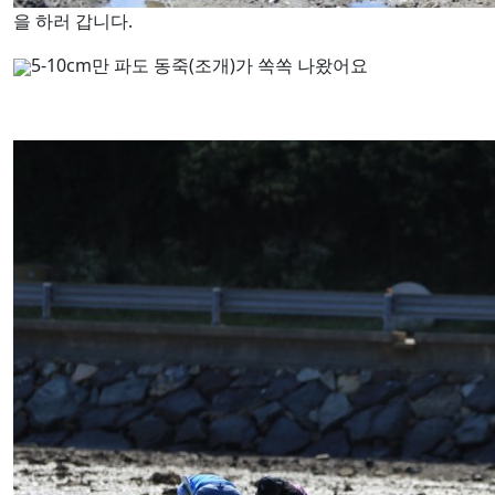
을 하러 갑니다.
5-10cm만 파도 동죽(조개)가 쏙쏙 나왔어요