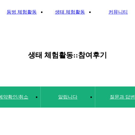
둠벙 체험활동
생태 체험활동
커뮤니티
생태 체험활동::참여후기
예약확인/취소
알립니다
질문과 답변