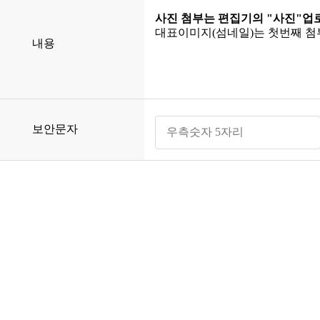
사진 첨부는 편집기의 "사진"업
대표이미지(섬네일)는 첫번째 
내용
보안문자