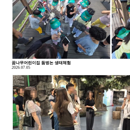
꿈나무어린이집 둠벙논 생태체험
2026.07.05