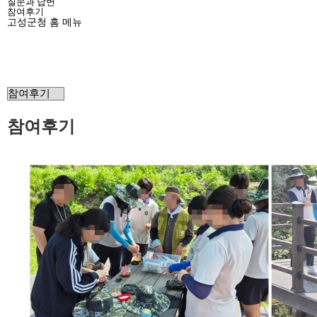
질문과 답변
참여후기
고성군청
홈
메뉴
커뮤니티::참여후기
참여후기